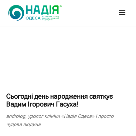
Сьогодні день народження святкує
Вадим Ігорович Гасуха
!
androlog,
уролог клініки «Надія Одеса» і просто
чудова людина