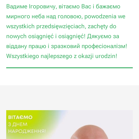
Вадиме Ігоровичу
,
вітаємо Вас і бажаємо
мирного неба над головою
, powodzenia we
wszystkich przedsięwzięciach, zachęty do
nowych osiągnięć i osiągnięć!
Дякуємо за
віддану працю і зразковий професіоналізм
!
Wszystkiego najlepszego z okazji urodzin!