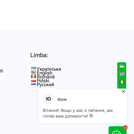
Limba:
Українська
ti
English
Română
Polski
Русский