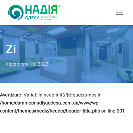
Zi
decembrie 19, 2023
Avertizare
: Variabila nedefinită $breadcrumbs in
/home/dammer/nadiyaodesa.com.ua/www/wp-
content/themes/mediz/header/header-title.php
on line
201