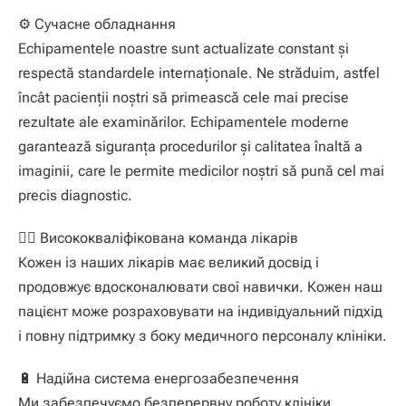
⚙️ Сучасне обладнання
Echipamentele noastre sunt actualizate constant și
respectă standardele internaționale. Ne străduim, astfel
încât pacienții noștri să primească cele mai precise
rezultate ale examinărilor. Echipamentele moderne
garantează siguranța procedurilor și calitatea înaltă a
imaginii, care le permite medicilor noștri să pună cel mai
precis diagnostic.
👩‍⚕️ Висококваліфікована команда лікарів
Кожен із наших лікарів має великий досвід і
продовжує вдосконалювати свої навички
.
Кожен наш
пацієнт може розраховувати на індивідуальний підхід
і повну підтримку з боку медичного персоналу клініки
.
🔋 Надійна система енергозабезпечення
Ми забезпечуємо безперервну роботу клініки