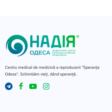
Centru medical de medicină a reproducerii “Speranţa
Odesa”. Schimbăm vieți, dând speranță.