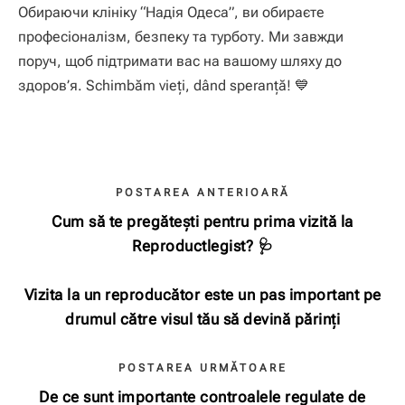
Обираючи клініку “Надія Одеса”
,
ви обираєте
професіоналізм
,
безпеку та турботу
.
Ми завжди
поруч
,
щоб підтримати вас на вашому шляху до
здоров’я
. Schimbăm vieți, dând speranță! 💙
POSTAREA ANTERIOARĂ
Cum să te pregătești pentru prima vizită la
Reproductlegist? 🩺
Vizita la un reproducător este un pas important pe
drumul către visul tău să devină părinți
POSTAREA URMĂTOARE
De ce sunt importante controalele regulate de