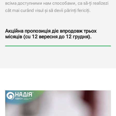
всіма доступними нам способами
, ca să-ți realizezi
cât mai curând visul și să devii părinți fericiți.
Акційна пропозиція діє впродовж трьох
місяців
(cu 12
вересня до
12
грудня
).