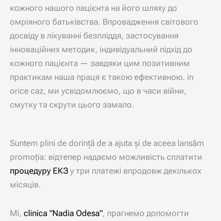
кожного нашого пацієнта на його шляху до
омріяного батьківства
.
Впровадження світового
досвіду в лікуванні безпліддя
,
застосування
інноваційних методик
,
індивідуальний підхід до
кожного пацієнта — завдяки цим позитивним
практикам наша праця є такою ефективною
. in
orice caz,
ми усвідомлюємо
,
що в часи війни
,
смутку та скрути цього замало
.
Suntem plini de dorință de a ajuta și de aceea lansăm
promoția:
відтепер надаємо можливість сплатити
процедуру ЕКЗ
у три платежі впродовж декількох
місяців
.
Mi,
clinica "Nadia Odesa"
,
прагнемо допомогти