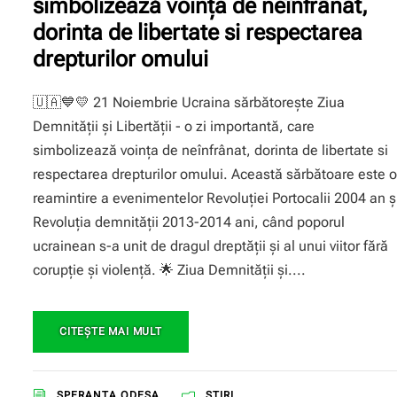
simbolizează voinţa de neînfrânat,
dorinta de libertate si respectarea
drepturilor omului
🇺🇦💙💛 21 Noiembrie Ucraina sărbătorește Ziua
Demnității și Libertății - o zi importantă, care
simbolizează voinţa de neînfrânat, dorinta de libertate si
respectarea drepturilor omului. Această sărbătoare este o
reamintire a evenimentelor Revoluției Portocalii 2004 an ș
Revoluția demnității 2013-2014 ani, când poporul
ucrainean s-a unit de dragul dreptății și al unui viitor fără
corupție și violență. 🌟 Ziua Demnității și....
CITEŞTE MAI MULT
SPERANŢA ODESA
ȘTIRI