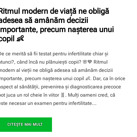
Ritmul modern de viață ne obligă
adesea să amânăm decizii
importante, precum nașterea unui
copil 👶
De ce merită să fii testat pentru infertilitate chiar și
atunci?, când încă nu plănuiești copii? 🌸💙 Ritmul
modern al vieții ne obligă adesea să amânăm decizii
importante, precum nașterea unui copil 👶. Dar, ca în orice
aspect al sănătăţii, prevenirea și diagnosticarea precoce
pot juca un rol cheie în viitor 🧬. Mulți oameni cred, că
este necesar un examen pentru infertilitate...
CITEŞTE MAI MULT