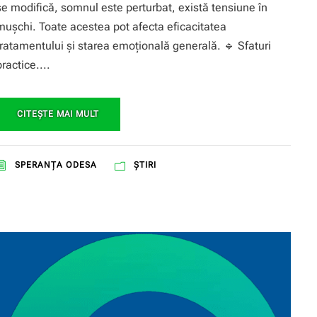
se modifică, somnul este perturbat, există tensiune în
mușchi. Toate acestea pot afecta eficacitatea
tratamentului și starea emoțională generală. 🔹 Sfaturi
practice....
CITEŞTE MAI MULT
SPERANŢA ODESA
ȘTIRI