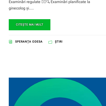
Examinări regulate 👩‍⚕️🔍 Examinări planificate la
ginecolog și....
CITEŞTE MAI MULT
SPERANŢA ODESA
ȘTIRI