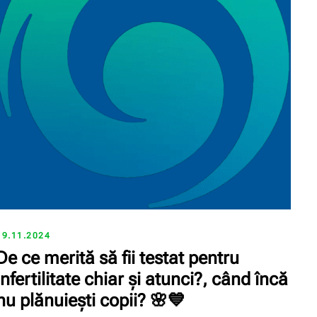
19.11.2024
De ce merită să fii testat pentru
infertilitate chiar și atunci?, când încă
nu plănuiești copii? 🌸💙