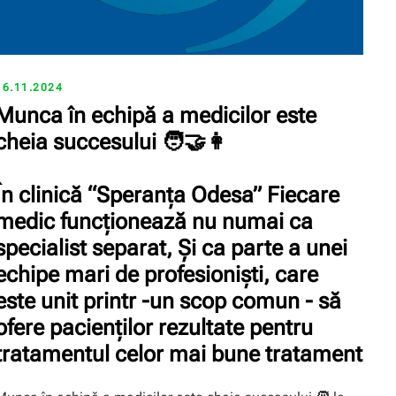
16.11.2024
Munca în echipă a medicilor este
cheia succesului 🧑️🤝👩️
În clinică “Speranţa Odesa” Fiecare
medic funcționează nu numai ca
specialist separat, Și ca parte a unei
echipe mari de profesioniști, care
este unit printr -un scop comun - să
ofere pacienților rezultate pentru
tratamentul celor mai bune tratament