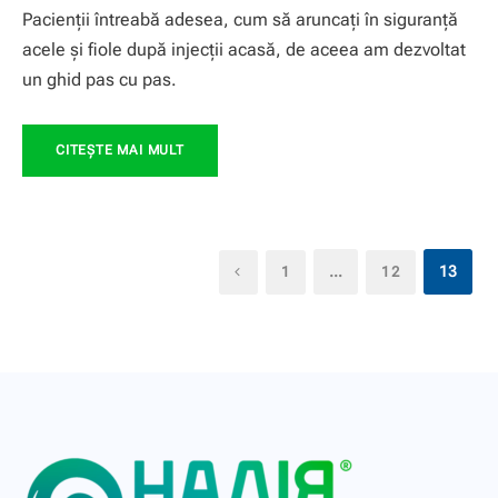
Pacienții întreabă adesea, cum să aruncați în siguranță
acele și fiole după injecții acasă, de aceea am dezvoltat
un ghid pas cu pas.
CITEŞTE MAI MULT
…
13
1
12