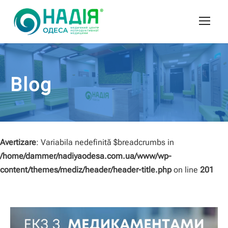
Blog
Avertizare
: Variabila nedefinită $breadcrumbs in
/home/dammer/nadiyaodesa.com.ua/www/wp-
content/themes/mediz/header/header-title.php
on line
201