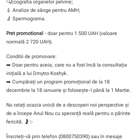
🔍Ecografia organelor pelvine;
💉 Analize de sânge pentru AMH;
🔬 Spermograma.
Pret promotional
- doar pentru 1 500 UAH (valoare
normală 2 720 UAH).
Conditii de promovare:
➡️ Doar pentru aceia, care nu a fost încă la consultația
inițială a lui Dmytro Koshyk.
➡️ Cumpărați un program promoțional de la 18
decembrie la 18 ianuarie și folosește-l până la 1 Martie.
Nu ratați ocazia unică de a descoperi noi perspective și
de a începe Anul Nou cu speranță reală pentru o părinte
fericită. 🤰✨
Înscrieți-vă prin telefon (0800750390) sau în mesaje