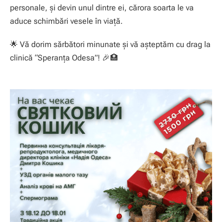
personale, și devin unul dintre ei, cărora soarta le va
aduce schimbări vesele în viață.
🌟 Vă dorim sărbători minunate și vă așteptăm cu drag la
clinică “Speranţa Odesa”! 🎉🏥