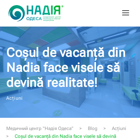
Coșul de vacanță din
Nadia face visele să
devină realitate!
Acțiuni
Медичний центр "Надія Одеса
"
>
Blog
>
Acțiuni
>
Coșul de vacanță din Nadia face visele să devină