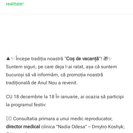
realitate!
🎄✨ Începe tradiția noastră “
Coș de vacanță
“! 🎁✨
Suntem siguri, pe care deja l-ai ratat, așa că suntem
bucuroși să vă informăm, că promoția noastră
tradițională de Anul Nou a revenit.
CU 18 decembrie la 18 În ianuarie, ai ocazia să participi
la programul festiv:
👨‍⚕️ Consultatia primara a unui medic reproducator,
director medical
clinica "Nadia Odesa" – Dmytro Koshyk;