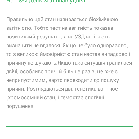
На 18-й день ХГЛ впав удвічі
Правильно цей стан називається біохімічною
вагітністю. Тобто тест на вагітність показав
позитивний результат, а на УЗД вагітність
визначити не вдалося. Якщо це було одноразово,
то з великою ймовірністю стан настав випадково і
причину не шукають.Якщо така ситуація трапилася
двічі, особливо тричі й більше разів, це вже є
неприпустимим, варто переходити до пошуку
причин. Розглядаються дві: генетика вагітності
(хромосомний стан) і гемостазіологічні
порушення.