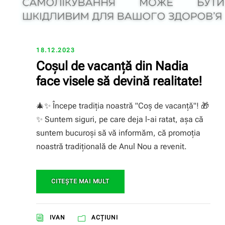
18.12.2023
Coșul de vacanță din Nadia
face visele să devină realitate!
🎄✨ Începe tradiția noastră "Coș de vacanță"! 🎁
✨ Suntem siguri, pe care deja l-ai ratat, așa că
suntem bucuroși să vă informăm, că promoția
noastră tradițională de Anul Nou a revenit.
CITEŞTE MAI MULT
IVAN
ACȚIUNI