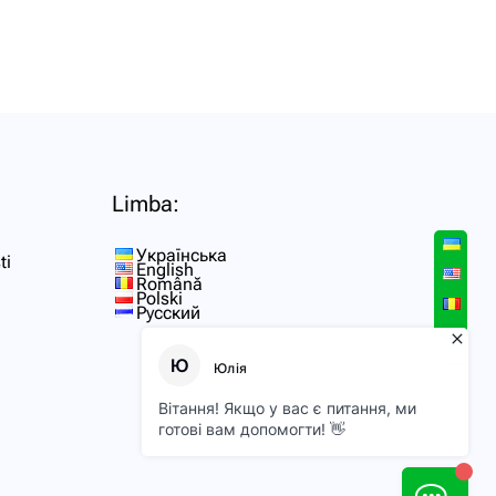
Limba:
Українська
ti
English
Română
Polski
Русский