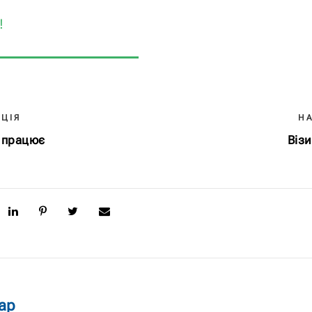
!
ЦІЯ
Н
е працює
Віз
ар