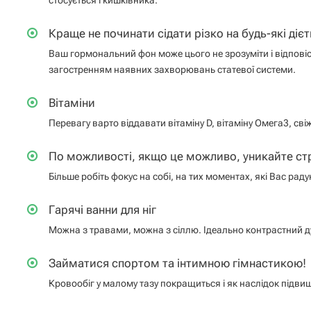
стосується і кишківника.
Краще не починати сідати різко на будь-які дієт
Ваш гормональний фон може цього не зрозуміти і відпові
загостренням наявних захворювань статевої системи.
Вітаміни
Перевагу варто віддавати вітаміну D, вітаміну Омега3, св
По можливості, якщо це можливо, уникайте стр
Більше робіть фокус на собі, на тих моментах, які Вас раду
Гарячі ванни для ніг
Можна з травами, можна з сіллю. Ідеально контрастний д
Займатися спортом та інтимною гімнастикою!
Кровообіг у малому тазу покращиться і як наслідок підвищ