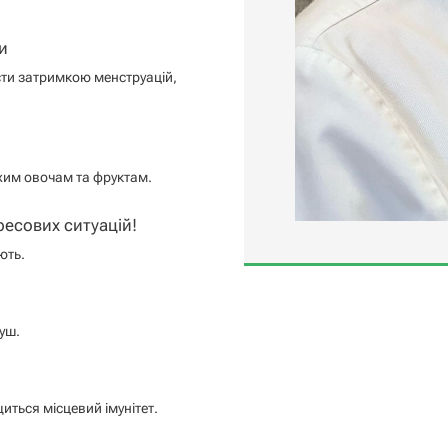
и
сти затримкою менструацій,
іжим овочам та фруктам.
есових ситуацій!
ють.
уш.
иться місцевий імунітет.