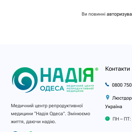
Ви повинні
авторизува
Контакти
0800 750
Люстдорф
Медичний центр репродуктивної
Україна
медицини “Надія Одеса”. Змінюємо
ПН – ПТ: 
життя, даючи надію.