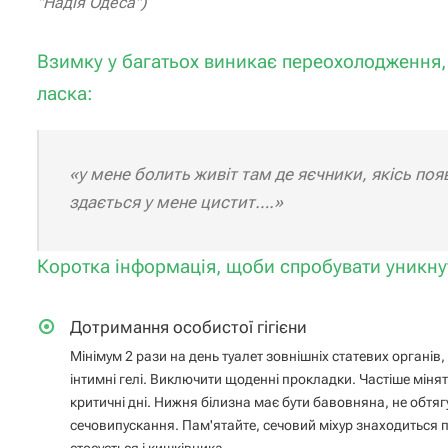
"Надія Одеса")
Взимку у багатьох виникає переохолодження, 
ласка:
«у мене болить живіт там де яєчники, якісь поя
здається у мене цистит….»
Коротка інформація, щоби спробувати уникну
Дотримання особистої гігієни
Мінімум 2 рази на день туалет зовнішніх статевих органі
інтимні гелі. Виключити щоденні прокладки. Частіше міня
критичні дні. Нижня білизна має бути бавовняна, не обтя
сечовипускання. Пам'ятайте, сечовий міхур знаходиться п